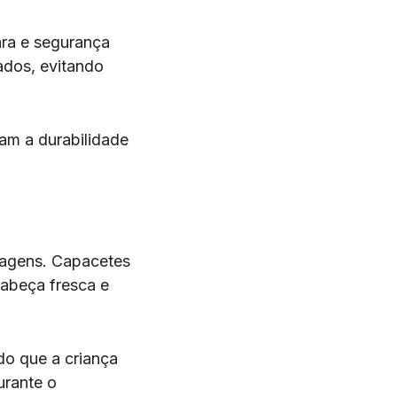
lara e segurança
ados, evitando
tam a durabilidade
iagens. Capacetes
cabeça fresca e
do que a criança
urante o