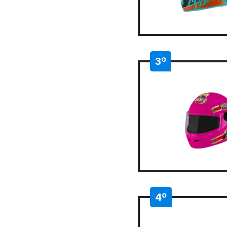
3º
4º