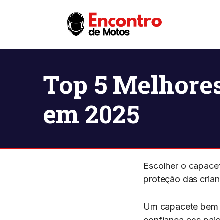
Pular
para
o
conteúdo
Top 5 Melhores
em 2025
Escolher o capacet
proteção das cria
Um capacete bem e
confiança aos pai